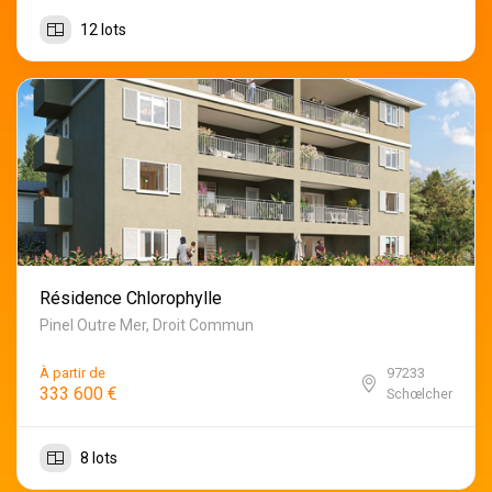
12 lots
Résidence Chlorophylle
Pinel Outre Mer, Droit Commun
À partir de
97233
333 600 €
Schœlcher
8 lots